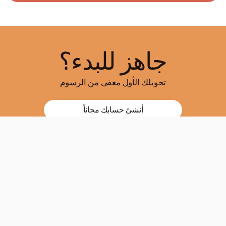
جاهز للبدء؟
تحويلك الأول معفى من الرسوم
أنشئ حسابك مجاناً
وضح لي طريقة إجراء تحويل
!حَوِل الأموال عندما ترغب
أينما تكون، تطبيقنا على الموبايل سيمكنك من تحويل الأموال متى
تشاء