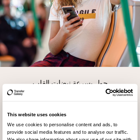
حول بسرعة نبضات القلب
سهولة
حول إلى المحافظ الإلكترونية أو مواقع الاستلام النقدي في
أكثر من 20 دولة ببضع نقرات فقط
This website uses cookies
سرعة
We use cookies to personalise content and ads, to
حول في أي وقت، أغلب عمليات التحويل تتم خلال ثوانٍ
provide social media features and to analyse our traffic.
We also share information about your use of our site with