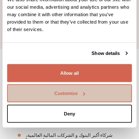
رسوم منخفضة
our social media, advertising and analytics partners who
أي مبلغ تستطيع توفيره، هو مبلغ إضافي إلى أحبائك
may combine it with other information that you’ve
بدون جهد
provided to them or that they’ve collected from your use
حول من أي مكان تتواجد فيه، لا حاجة إلى زيارة وكيل
of their services.
Show details
أنت بأمان معنا
Allow all
نخضع لهيئة الرقابة المالية السويدية - سجل رقم
45583
Customize
عمليات التحويل وجميع البيانات مشفرة ومحفوظة
بسرية تامة
Deny
سهولة تتبع الحوالة، يمكن دوماً معرفة أين وصلت
نقودك
شركاء أكبر البنوك و الشركات المالية العالمية،