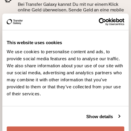
Bei Transfer Galaxy kannst Du mit nur einem Klick
online Geld überweisen. Sende Geld an eine mobile
Geldbörse oder Bargeld-Abholstation in über 20
Ländern. Wenn Du Hilfe benötigst, kannst Du uns
jederzeit kontaktieren.
Schnell
This website uses cookies
Zu jeder Zeit. Rund um die Uhr. In Sekundenschnelle.
Und mit den Transfer Galaxy SMS-
We use cookies to personalise content and ads, to
Benachrichtigungen weißt du immer, wo dein Geld
provide social media features and to analyse our traffic.
gerade ist.
We also share information about your use of our site with
Niedrige Gebühren
our social media, advertising and analytics partners who
Jeder gesparte Cent kommt deinen geliebten
may combine it with other information that you’ve
Menschen zugute. Die garantierten Wechselkurse für
provided to them or that they’ve collected from your use
Überweisungen stellen sicher, dass Du bei Transfer
of their services.
Galaxy nicht zu viel Geld bezahlst.
Unkompliziert
Sende Geld, wo auch immer Du dich gerade
Show details
befindest. Endlich sind Überweisungen ins Ausland
genauso einfach wie im Inland.