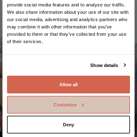
provide social media features and to analyse our traffic.
We also share information about your use of our site with
our social media, advertising and analytics partners who
may combine it with other information that you’ve
provided to them or that they’ve collected from your use
of their services.
Show details
Allow all
Customize
Deny
Unsere Welt hat keine Grenzen
In jedem von uns steckt so viel. Egal, wo wir leben.