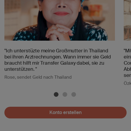
"Ich unterstüzte meine Großmutter in Thailand
"Mi
bei ihren Arztrechnungen. Wann immer sie Geld
ein
braucht hilft mir Transfer Galaxy dabei, sie zu
Co
unterstützen. "
Abh
sen
Rose, sendet Geld nach Thailand
Özk
Konto erstellen