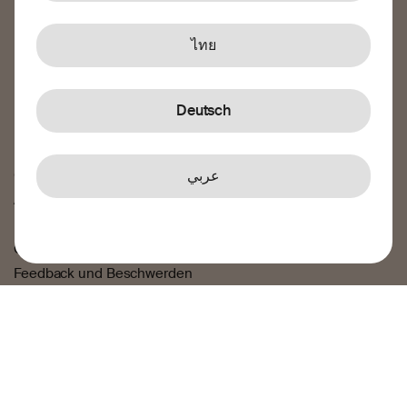
Über uns
ไทย
Unsere Story
Karriere
News und Blog
Deutsch
Rechtliches
عربي
Geschäftsbedingungen
Airtime Geschäftsbedingungen
Datenschutzerklärung
Cookie-Richtlinie
Feedback und Beschwerden
Verbinde Dich mit uns