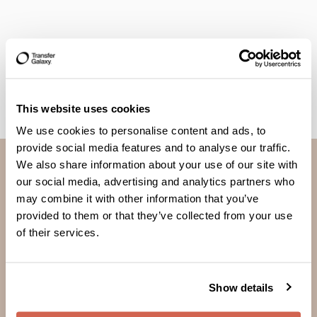
Vorherige
Nächste
This website uses cookies
We use cookies to personalise content and ads, to
provide social media features and to analyse our traffic.
We also share information about your use of our site with
our social media, advertising and analytics partners who
may combine it with other information that you’ve
provided to them or that they’ve collected from your use
of their services.
Genau wie Du unterstützen wir geliebte Menschen in der
Ferne. Indem Du Transfer Galaxy nutzt, hilfst Du, unsere
Möglichkeiten zu vergrößern und mehr Menschen zu
erreichen.
Show details
Hilfe