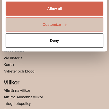
Allow all
Hjälp
Så fungerar det
Customize
Frågor och svar
Kundsupport
Uppmärksamma och förebygga bedrägeri
Deny
Om oss
Vår historia
Karriär
Nyheter och blogg
Villkor
Allmänna villkor
Airtime Allmänna villkor
Integritetspolicy