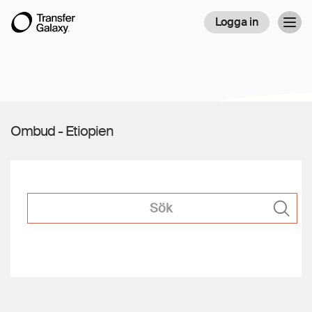
Logga in
Togg
navig
Ombud - Etiopien