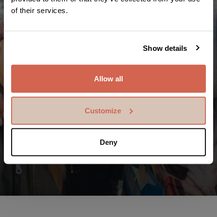
of their services.
Show details
Allow all
Customize
En värld där fler får en chans
Miljarder kronor skickas varje år med Transfer Galaxy
till vänner och familjemedlemmar över hela världen.
Deny
Det är miljontals handlingar av omtanke.