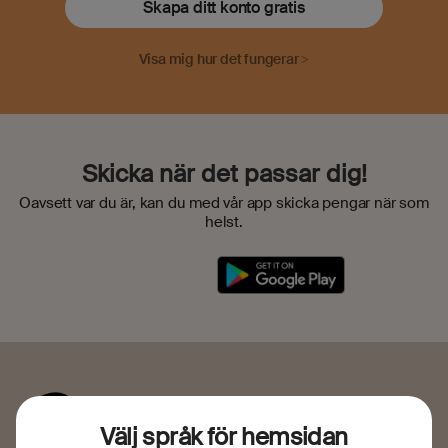
Skapa ditt konto gratis
Visa mig hur det fungerar >
Skicka när det passar dig!
Oavsett var du är, kan du med vår app skicka pengar när som
helst.
Välj språk för hemsidan