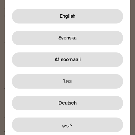
Ta hand om de du bryr dig om oavsett avstånd, oavsett
gränser.
English
Hjälp
Svenska
Så fungerar det
Frågor och svar
Kundsupport
Af-soomaali
Uppmärksamma och förebygga bedrägeri
Om oss
ไทย
Vår historia
Karriär
Deutsch
Nyheter och blogg
Villkor
عربي
Allmänna villkor