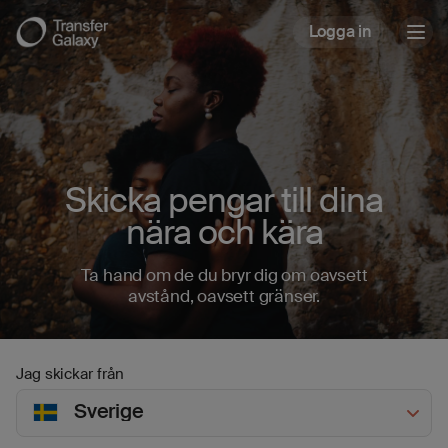
Logga in
Togg
navig
Skicka pengar till dina
nära och kära
Ta hand om de du bryr dig om oavsett
avstånd, oavsett gränser.
Jag skickar från
Sverige