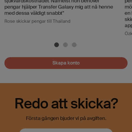
sjukvårdskostnader. Närhelst hon behöver
pen
pengar hjälper Transfer Galaxy mig att nå henne
möj
med dessa väldigt snabbt"
en 
ski
Rose skickar pengar till Thailand
app
Özk
Skapa konto
Redo att skicka?
Första gången bjuder vi på avgiften.